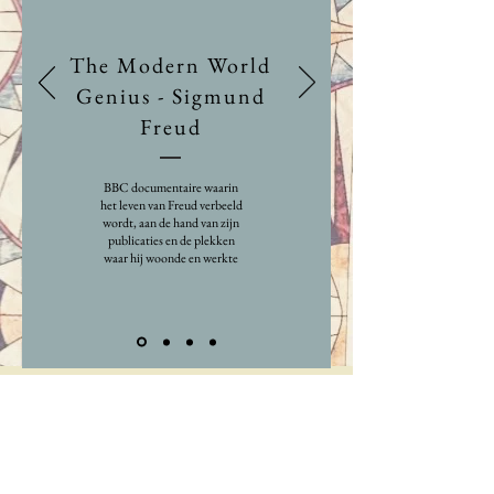
The Modern World
Genius - Sigmund
Freud
BBC documentaire waarin
het leven van Freud verbeeld
wordt, aan de hand van zijn
publicaties en de plekken
waar hij woonde en werkte
R
F
Voor suggesties, vragen of opmerkingen,
graaf eerst in uzelf. Als dat u niet lukt: