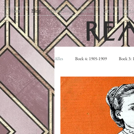
Home
Blog
Index blog
Media
Links
Inst
RE
Alles
Boek 4: 1905-1909
Boek 3: 
Boek 1: 1885 - 1899
Eerste beric