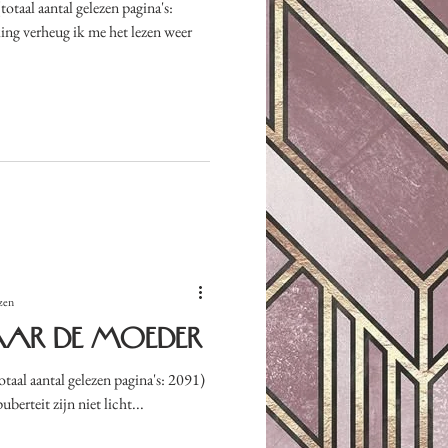
ing verheug ik me het lezen weer
zen
aar de moeder
otaal aantal gelezen pagina's: 2091)
uberteit zijn niet licht...