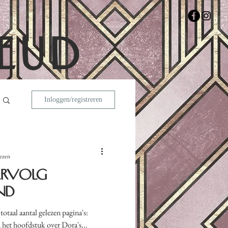
EUD
Inloggen/registreren
lezen
ervolg
nd
otaal aantal gelezen pagina's:
 het hoofdstuk over Dora's...