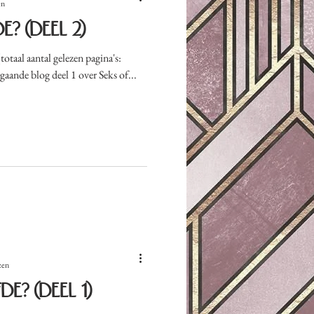
en
e? (Deel 2)
gaande blog deel 1 over Seks of...
zen
de? (Deel 1)