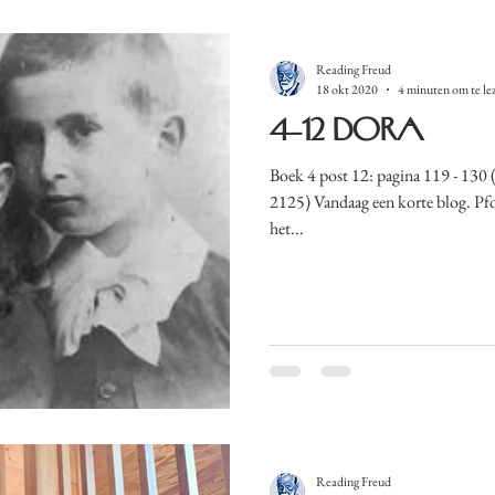
Reading Freud
18 okt 2020
4 minuten om te le
4-12 Dora
Boek 4 post 12: pagina 119 - 130 (t
2125) Vandaag een korte blog. Pfo
het...
Reading Freud