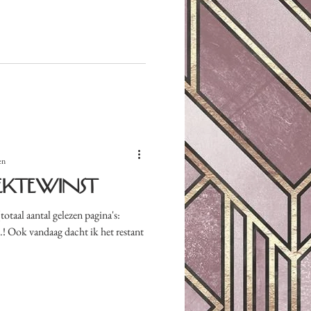
en
iektewinst
otaal aantal gelezen pagina's:
! Ook vandaag dacht ik het restant