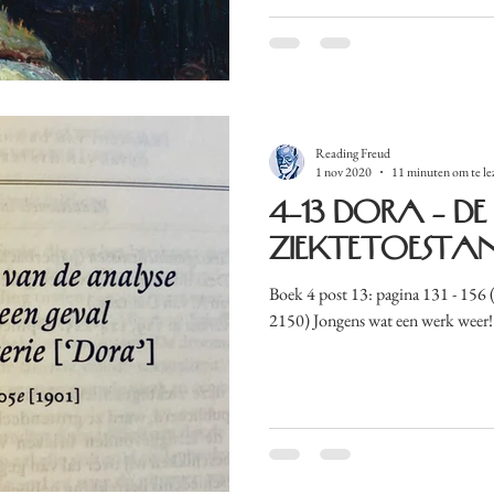
Reading Freud
1 nov 2020
11 minuten om te le
4-13 Dora - de
ziektetoesta
Boek 4 post 13: pagina 131 - 156 (t
2150) Jongens wat een werk weer! 