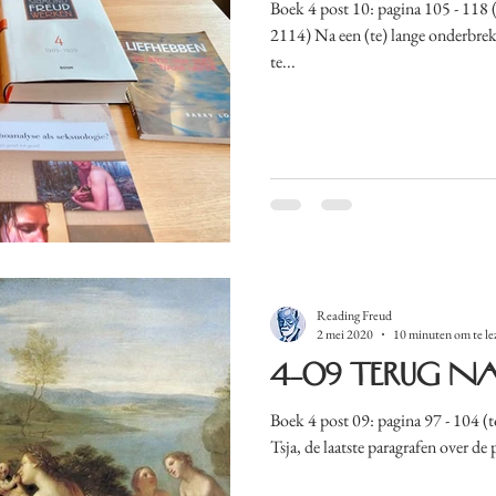
Boek 4 post 10: pagina 105 - 118 (totaal aantal gelezen pagina's:
2114) Na een (te) lange onderbrek
te...
Reading Freud
2 mei 2020
10 minuten om te le
4-09 Terug n
Boek 4 post 09: pagina 97 - 104 (t
Tsja, de laatste paragrafen over de p