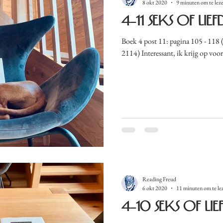
8 okt 2020
9 minuten om te lez
4-11 Seks of liefd
Boek 4 post 11: pagina 105 - 118 (totaal aantal gelezen pagina's:
2114) Interessant, ik krijg op voor
Reading Freud
6 okt 2020
11 minuten om te le
4-10 Seks of lief