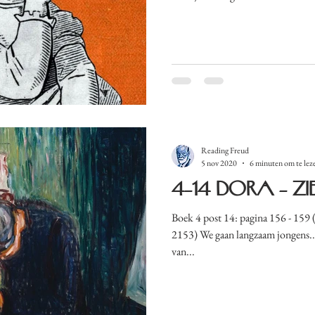
Reading Freud
5 nov 2020
6 minuten om te lez
4-14 Dora - z
Boek 4 post 14: pagina 156 - 159 (t
2153) We gaan langzaam jongens...
van...