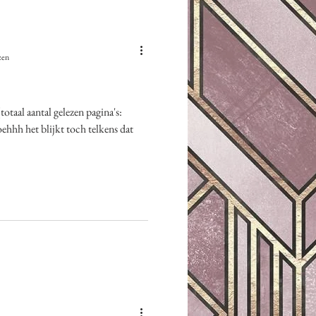
zen
otaal aantal gelezen pagina's:
ehhh het blijkt toch telkens dat