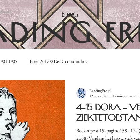
agram
BLOG
ADING FR
1901-1905
Boek 2: 1900 De Droomduiding
hten
Reading Freud
12 nov 2020
12 minuten om te 
4-15 Dora - v
ziektetoesta
Boek 4 post 15: pagina 159 - 174 (t
2168) Vandaag het laatste stuk van