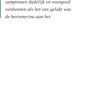
symptomen dadelijk en voorgoed 
verdwenen als het ons gelukt was 
de herinnering aan het 
veroorzakende voorval in volle 
helderheid op te wekken en 
daarmee ook het begeleidende 
affect wakker te roepen, en als 
daarna de patiënt het voorval zo 
uitvoerig mogelijk beschreef en 
het affect onder woorden bracht." 
(p. 444)
Daarbij is met nadruk het 
beleven
 van het affect 
van belang. Affectloos herinneren gaf nagenoeg 
geen effect. 
Het oorspronkelijk voltrokken 
psychische proces moet zo levendig mogelijk 
worden herhaald (..) en vervolgens 