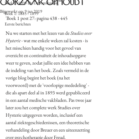
oorzaak ophoudt
Boek 2: 1900 De Droomduiding
Bijgewerkt op:
9 jan 2019
Boek 1: 1885 - 1899
'Boek 1 post 27: pagina 438 - 445
Eerste berichten
Nu we starten met het lezen van de 
Studies over 
Hysterie
 - wat me enkele weken zal kosten - is 
het misschien handig voor het gevoel van 
overzicht en continuïteit de inhoudsopgave 
weer te geven, zodat jullie een idee hebben van 
de indeling van het boek. Zoals vermeld in de 
vorige blog begint het boek (na het 
voorwoord) met de 'voorlopige mededeling' - 
die als apart deel al in 1893 werd gepubliceerd 
in een aantal medische vakbladen. Pas twee jaar 
later zou het complete werk Studies over 
Hysterie uitgegeven worden, inclusief een 
aantal ziektegeschiedenissen, een theoretische 
verhandeling door Breuer en een uiteenzetting 
over psychotherapie door Freud. 