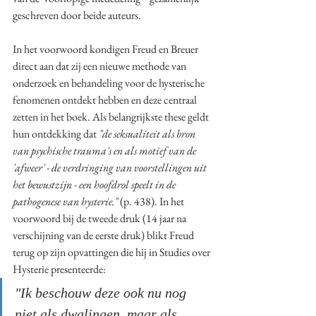
geschreven door beide auteurs. 
In het voorwoord kondigen Freud en Breuer 
direct aan dat zij een nieuwe methode van 
onderzoek en behandeling voor de hysterische 
fenomenen ontdekt hebben en deze centraal 
zetten in het boek. Als belangrijkste these geldt 
hun ontdekking dat 
"de seksualiteit als bron 
van psychische trauma's en als motief van de 
'afweer' - de verdringing van voorstellingen uit 
het bewustzijn - een hoofdrol speelt in de 
pathogenese van hysterie." 
(p. 438). In het 
voorwoord bij de tweede druk (14 jaar na 
verschijning van de eerste druk) blikt Freud 
terug op zijn opvattingen die hij in Studies over 
Hysterie presenteerde:
"Ik beschouw deze ook nu nog 
niet als dwalingen, maar als 