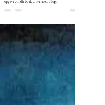
Boek 2 post 31: pagina 540 - 552 (totaal aantal
gelezen pagina's 1419) Oh jongens wat is het een
opgave om dit boek uit te lezen! Nog...