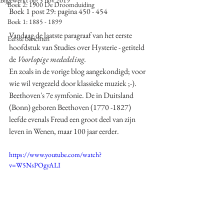
Bijgewerkt op:
5 nov 2019
Boek 2: 1900 De Droomduiding
Boek 1 post 29: pagina 450 - 454
Boek 1: 1885 - 1899
Vandaag de laatste paragraaf van het eerste 
Eerste berichten
hoofdstuk van Studies over Hysterie - getiteld 
de 
Voorlopige mededeling.
En zoals in de vorige blog aangekondigd; voor 
wie wil vergezeld door klassieke muziek ;-). 
Beethoven's 7e symfonie. De in Duitsland 
(Bonn) geboren Beethoven (1770 -1827) 
leefde evenals Freud een groot deel van zijn 
leven in Wenen, maar 100 jaar eerder. 
https://www.youtube.com/watch?
v=W5NsPOgyALI