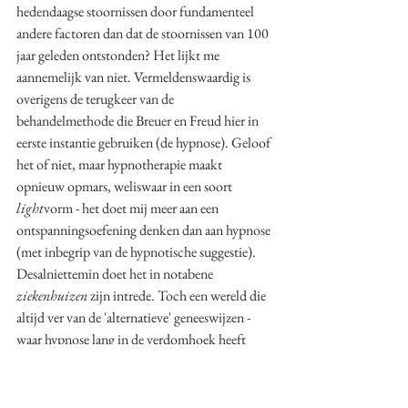
hedendaagse stoornissen door fundamenteel 
andere factoren dan dat de stoornissen van 100 
jaar geleden ontstonden? Het lijkt me 
aannemelijk van niet. Vermeldenswaardig is 
overigens de terugkeer van de 
behandelmethode die Breuer en Freud hier in 
eerste instantie gebruiken (de hypnose). Geloof 
het of niet, maar hypnotherapie maakt 
opnieuw opmars, weliswaar in een soort 
light
vorm - het doet mij meer aan een 
ontspanningsoefening denken dan aan hypnose 
(met inbegrip van de hypnotische suggestie). 
Desalniettemin doet het in notabene 
ziekenhuizen
 zijn intrede. Toch een wereld die 
altijd ver van de 'alternatieve' geneeswijzen - 
waar hypnose lang in de verdomhoek heeft 
gezeten - heeft afgestaan.
Zie hier: de actuele documentaire van 2Doc 