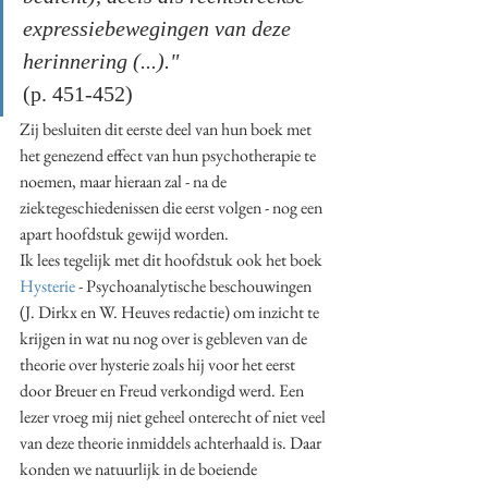
expressiebewegingen van deze 
herinnering (...)." 
(p. 451-452)
Zij besluiten dit eerste deel van hun boek met 
het genezend effect van hun psychotherapie te 
noemen, maar hieraan zal - na de 
ziektegeschiedenissen die eerst volgen - nog een 
apart hoofdstuk gewijd worden.
Ik lees tegelijk met dit hoofdstuk ook het boek 
Hysterie
 - Psychoanalytische beschouwingen 
(J. Dirkx en W. Heuves redactie) om inzicht te 
krijgen in wat nu nog over is gebleven van de 
theorie over hysterie zoals hij voor het eerst 
door Breuer en Freud verkondigd werd. Een 
lezer vroeg mij niet geheel onterecht of niet veel 
van deze theorie inmiddels achterhaald is. Daar 
konden we natuurlijk in de boeiende 