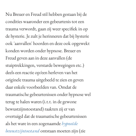
Nu Breuer en Freud stil hebben gestaan bij de 
condities waaronder een gebeurtenis tot een 
trauma verwordt, gaan zij weer specifiek in op 
de hysterie. Je zult je herinneren dat bij hysterie 
ook 'aanvallen' hoorden en deze ook opgewekt 
konden worden onder hypnose. Breuer en 
Freud geven aan in deze aanvallen (de 
stuiptrekkingen, verstarde bewegingen etc.) 
deels een reactie op/een herleven van het 
originele trauma uitgebeeld te zien en geven 
daar enkele voorbeelden van. Omdat de 
traumatische gebeurtenissen onder hypnose wel 
terug te halen waren (i.t.t. in de gewone 
bewustzijnstoestand) raakten zij er van 
overtuigd dat de traumatische gebeurtenissen 
als het ware in een zogenaamde 
hypnoïde 
bewustzijntoestand
 ontstaan moeten zijn (zie 