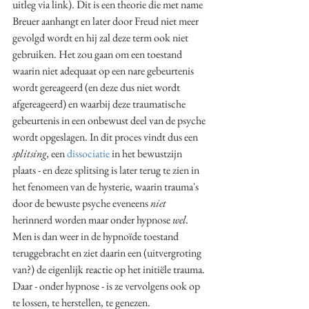
uitleg via link). Dit is een theorie die met name 
Breuer aanhangt en later door Freud niet meer 
gevolgd wordt en hij zal deze term ook niet 
gebruiken. Het zou gaan om een toestand 
waarin niet adequaat op een nare gebeurtenis 
wordt gereageerd (en deze dus niet wordt 
afgereageerd) en waarbij deze traumatische 
gebeurtenis in een onbewust deel van de psyche 
wordt opgeslagen. In dit proces vindt dus een 
splitsing, 
een 
dissociatie
 in het bewustzijn 
plaats - en deze splitsing is later terug te zien in 
het fenomeen van de hysterie, waarin trauma's 
door de bewuste psyche eveneens 
niet
herinnerd worden maar onder hypnose 
wel. 
Men is dan weer in de hypnoïde toestand 
teruggebracht en ziet daarin een (uitvergroting 
van?) de eigenlijk reactie op het initiële trauma. 
Daar - onder hypnose - is ze vervolgens ook op 
te lossen, te herstellen, te genezen. 