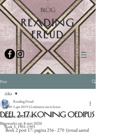
BLOG
READING
FREUD
Post
Alles
Reading Freud
Alles
1 apr 2019
12 minuten om te lezen
Deel 2-17 Koning Oedipus
Boek 4: 1905-1909
Bijgewerkt op:
8 mrt 2020
Boek 3: 1901-1905
Boek 2 post 17: pagina 256 - 270  (totaal aantal 