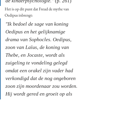
de kinderpsychologie." 
(p. 261)
Het is op dit punt dat Freud de mythe van 
Oedipus inbrengt:
"Ik bedoel de sage van koning 
Oedipus en het gelijknamige 
drama van Sophocles. Oedipus, 
zoon van Laïus, de koning van 
Thebe, en Jocaste, wordt als 
zuigeling te vondeling gelegd 
omdat een orakel zijn vader had 
verkondigd dat de nog ongeboren 
zoon zijn moordenaar zou worden. 
Hij wordt gered en groeit op als 
koningszoon aan een buitenlands 
hof, totdat hij, onzeker over zijn 