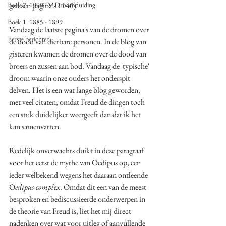
Boek 2: 1900 De Droomduiding
gelezen pagina's 1140)
Boek 1: 1885 - 1899
Vandaag de laatste pagina's van de dromen over 
Eerste berichten
de dood van dierbare personen. In de blog van 
gisteren kwamen de dromen over de dood van 
broers en zussen aan bod. Vandaag de 'typische' 
droom waarin onze ouders het onderspit 
delven. Het is een wat lange blog geworden, 
met veel citaten, omdat Freud de dingen toch 
een stuk duidelijker weergeeft dan dat ik het 
kan samenvatten.
Redelijk onverwachts duikt in deze paragraaf 
voor het eerst de mythe van Oedipus op, een 
ieder welbekend wegens het daaraan ontleende 
O
edipus-complex
. Omdat dit een van de meest 
besproken en bediscussieerde onderwerpen in 
de theorie van Freud is, liet het mij direct 
nadenken over wat voor uitleg of aanvullende 