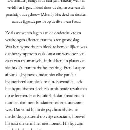
Dit schilderij hangt in de riad (Marrakesh) waar ik 
verblijf en is geschilderd door de eiegnaresse van dit 
prachtig oude gebouw (Alvani). Het deed me denken 
aan de liggende positie op de divan van Freud
Zoals we weten lagen aan de onderdrukte en 
verdrongen affecten trauma's ten grondslag. 
Wat het hypnotiseren bleek te bemoeilijken was 
dat het symptoom vaak ontstaan was door een 
reeks
 van traumatische indrukken, in plaats van 
slechts één traumatische ervaring. Freud stapte 
af van de hypnose omdat niet elke patiënt 
hypnotiseerbaar bleek te zijn. Bovendien leek 
het hypnotiseren slechts kortdurende resultaten 
op te leveren. Het is duidelijk dat Freud zocht 
naar iets dat meer fundamenteel en duurzaam 
was. Dat vond hij in de psychoanalytische 
methode, gebaseerd op vrije associatie, hoewel 
hij juist die term hier niet noemt. Hij legt zijn 