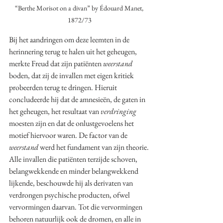
“Berthe Morisot on a divan” by Édouard Manet, 
1872/73
Bij het aandringen om deze leemten in de 
herinnering terug te halen uit het geheugen, 
merkte Freud dat zijn patiënten 
weerstand
boden, dat zij de invallen met eigen kritiek 
probeerden terug te dringen. Hieruit 
concludeerde hij dat de amnesieën, de gaten in 
het geheugen, het resultaat van 
verdringing
moesten zijn en dat de onlustgevoelens het 
motief hiervoor waren. De factor van de 
weerstand 
werd het fundament van zijn theorie. 
Alle invallen die patiënten terzijde schoven, 
belangwekkende en minder belangwekkend 
lijkende, beschouwde hij als derivaten van 
verdrongen psychische producten, ofwel 
vervormingen daarvan. Tot die vervormingen 
behoren natuurlijk ook de dromen, en alle in 