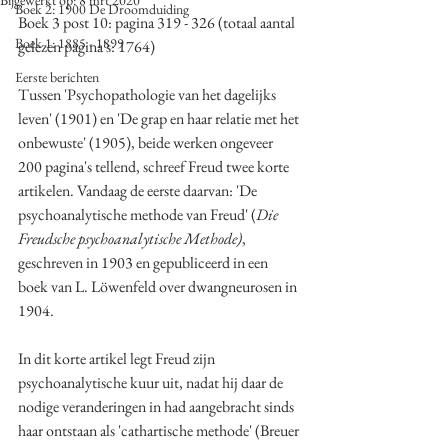
Bijgewerkt op:
8 mrt 2020
Boek 2: 1900 De Droomduiding
Boek 3 post 10: pagina 319 - 326 (totaal aantal 
Boek 1: 1885 - 1899
gelezen pagina's: 1764)
Eerste berichten
Tussen 'Psychopathologie van het dagelijks 
leven' (1901) en 'De grap en haar relatie met het 
onbewuste' (1905), beide werken ongeveer 
200 pagina's tellend, schreef Freud twee korte 
artikelen. Vandaag de eerste daarvan: 'De 
psychoanalytische methode van Freud' (
Die 
Freudsche psychoanalytische Methode)
, 
geschreven in 1903 en gepubliceerd in een 
boek van L. Löwenfeld over dwangneurosen in 
1904. 
In dit korte artikel legt Freud zijn 
psychoanalytische kuur uit, nadat hij daar de 
nodige veranderingen in had aangebracht sinds 
haar ontstaan als 'cathartische methode' (Breuer 