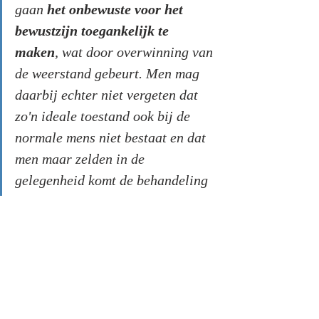
gaan 
het onbewuste voor het 
bewustzijn toegankelijk te 
maken
, wat door overwinning van 
de weerstand gebeurt. Men mag 
daarbij echter niet vergeten dat 
zo'n ideale toestand ook bij de 
normale mens niet bestaat en dat 
men maar zelden in de 
gelegenheid komt de behandeling 
bij benadering zo ver door te 
voeren.  
(p. 324)
Het voor het bewustzijn toegankelijk maken 
van 
alle
 onbewuste inhoud, lijkt dan ook een 
onrealistische taak. In de meeste gevallen moet 
men tevredenheid stellen in afname van 
symptomen, zoals Freud zegt: