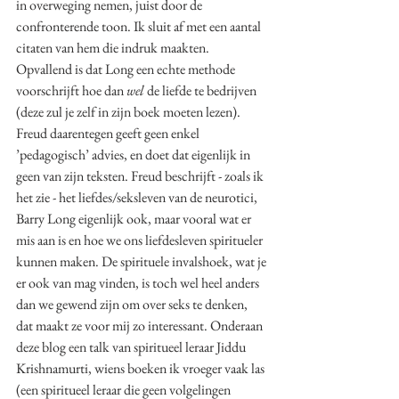
in overweging nemen, juist door de 
confronterende toon. Ik sluit af met een aantal 
citaten van hem die indruk maakten. 
Opvallend is dat Long een echte methode 
voorschrijft hoe dan 
wel
 de liefde te bedrijven 
(deze zul je zelf in zijn boek moeten lezen). 
Freud daarentegen geeft geen enkel 
’pedagogisch’ advies, en doet dat eigenlijk in 
geen van zijn teksten. Freud beschrijft - zoals ik 
het zie - het liefdes/seksleven van de neurotici, 
Barry Long eigenlijk ook, maar vooral wat er 
mis aan is en hoe we ons liefdesleven spiritueler 
kunnen maken. De spirituele invalshoek, wat je 
er ook van mag vinden, is toch wel heel anders 
dan we gewend zijn om over seks te denken, 
dat maakt ze voor mij zo interessant. Onderaan 
deze blog een talk van spiritueel leraar Jiddu 
Krishnamurti, wiens boeken ik vroeger vaak las 
(een spiritueel leraar die geen volgelingen 