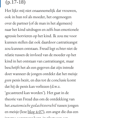
(p.17-18)
Het lijkt mij niet onaannemelijk dat vrouwen, 
ook in hun rol als moeder, het ongenoegen 
over de partner (of de man in het algemeen) 
naar het kind uitdragen en zelfs hun emotionele 
agressie botvieren op het kind. Ik zou me voor 
kunnen stellen dat ook daardoor castratieangst 
zou kunnen ontstaan. Freud legt echter niet de 
relatie tussen de invloed van de moeder op het 
kind in het ontstaan van castratieangst, maar 
beschrijft het als een gegeven dat zijn intrede 
doet wanneer de jongen ontdekt dat het meisje 
geen
 penis bezit, en dus tot de conclusie komt 
dat hij de penis kan verliezen (d.w.z. 
‘gecastreerd kan worden’). Het gaat in de 
theorie van Freud dus om de ontdekking van 
het 
anatomische geslachtsverschil
 tussen jongen 
en meisje (leze 
blog 4-07
), een angst die dus een 
interne oorsprong kent, in plaats van een 