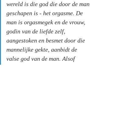
wereld is die god die door de man 
geschapen is - het orgasme. De 
man is orgasmegek en de vrouw, 
godin van de liefde zelf, 
aangestoken en besmet door die 
mannelijke gekte, aanbidt de 
valse god van de man. Alsof 
klaarkomen een teken van liefde 
is. Elk beest kan klaarkomen, 
zonder enig teken van liefde. 
Maar je kunt de liefde niet 
bedrijven zonder liefde. (...) 
Man en vrouw kunnen pas in 
schoonheid en goddelijkheid de 
liefde bedrijven als er een 