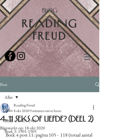
BLOG
READING
FREUD
Post
Alles
Reading Freud
Alles
8 okt 2020
9 minuten om te lezen
4-11 Seks of liefde? (Deel 2)
Boek 4: 1905-1909
Bijgewerkt op:
18 okt 2020
Boek 3: 1901-1905
Boek 4 post 11: pagina 105 -  118 (totaal aantal 