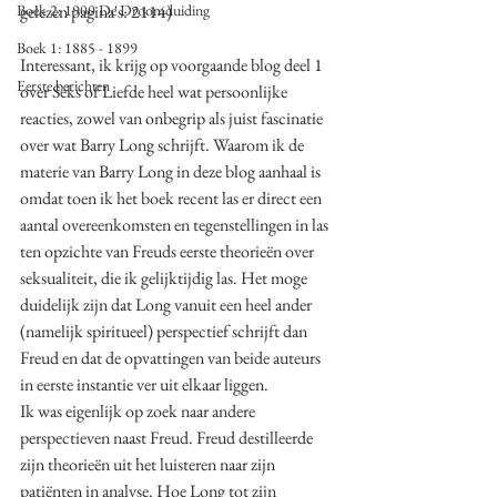
Boek 2: 1900 De Droomduiding
gelezen pagina's: 2114)
Boek 1: 1885 - 1899
Interessant, ik krijg op voorgaande blog deel 1 
Eerste berichten
over Seks of Liefde heel wat persoonlijke 
reacties, zowel van onbegrip als juist fascinatie 
over wat Barry Long schrijft. Waarom ik de 
materie van Barry Long in deze blog aanhaal is 
omdat toen ik het boek recent las er direct een 
aantal overeenkomsten en tegenstellingen in las 
ten opzichte van Freuds eerste theorieën over 
seksualiteit, die ik gelijktijdig las. Het moge 
duidelijk zijn dat Long vanuit een heel ander 
(namelijk spiritueel) perspectief schrijft dan 
Freud en dat de opvattingen van beide auteurs 
in eerste instantie ver uit elkaar liggen. 
Ik was eigenlijk op zoek naar andere 
perspectieven naast Freud. Freud destilleerde 
zijn theorieën uit het luisteren naar zijn 
patiënten in analyse. Hoe Long tot zijn 